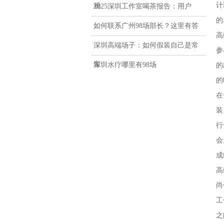
计
规
2025深圳工作室喝茶报告：用户
的
如何联系广州98场部长？这里有答
高
深圳高端场子：如何假装自己是常
参
客
深圳水疗哪里有98场
的
的
在
装
行
会
成
高
尚
工
之